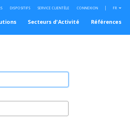
RS
DISPOSITIFS
SERVICE CLIENTÈLE
CONNEXION
FR
utions
Secteurs d'Activité
Références