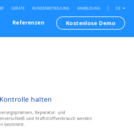
ER
GERÄTE
KUNDENBETREUUNG
ANMELDUNG
DE
n
Referenzen
Kostenlose Demo
Kontrolle halten
cherungsprämien, Reparatur- und
enverschleiß und Kraftstoffverbrauch werden
en bestimmt.