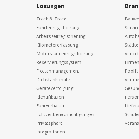
Lösungen
Bran
Track & Trace
Bauwe
Fahrtenregistrierung
Servic
Arbeitszeitregistrierung
Autohä
Kilometererfassung
Städt
Motorstundenregistrierung
Vertre
Reservierungssystem
Firme
Flottenmanagement
Poolf
Diebstahlschutz
Vermi
Geräteverfolgung
Gesun
Identifikation
Perso
Fahrverhalten
Liefer
Echtzeitbenachrichtigungen
Schule
Privatsphäre
Verans
Integrationen