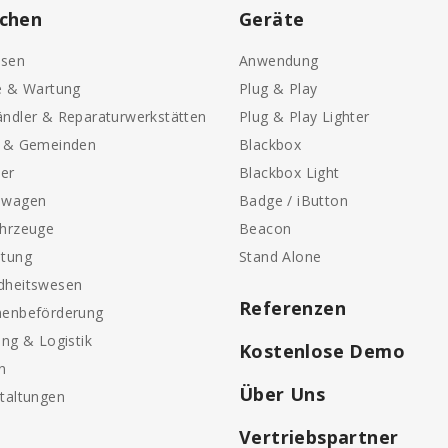
chen
Geräte
sen
Anwendung
e & Wartung
Plug & Play
ndler & Reparaturwerkstätten
Plug & Play Lighter
e & Gemeinden
Blackbox
ter
Blackbox Light
nwagen
Badge / iButton
ahrzeuge
Beacon
etung
Stand Alone
dheitswesen
Referenzen
nenbeförderung
ung & Logistik
Kostenlose Demo
n
Über Uns
taltungen
Vertriebspartner